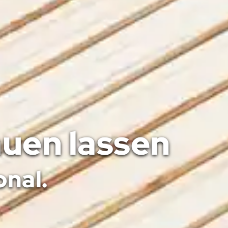
uen lassen
onal.